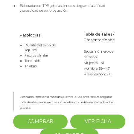
Elaboradas en TPE gel, elastómeros de gran elasticidad
y capacidad de amortiguación.
Tabla de Talles /
Patologías:
Presentaciones:
Bursitis del talón de
Aquiles
Según número de
Fascitis plantar
calzado:
Tendinitis
Mujer: 35 - 41
Talalgia
Hombre: 39 – 47
Presentación: 2 U.
Esta tabla representa medidas promedio. Las preferencias o figuras
individuales pueden requerir el uso de un talle diferente al indicado en
la tabla.
COMPRAR
VER FICHA