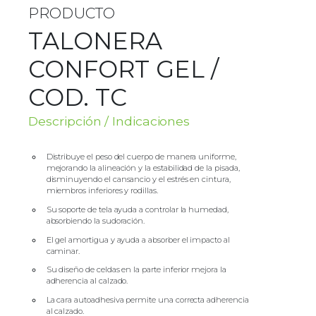
PRODUCTO
TALONERA
CONFORT GEL /
COD. TC
Descripción / Indicaciones
Distribuye el peso del cuerpo de manera uniforme,
mejorando la alineación y la estabilidad de la pisada,
disminuyendo el cansancio y el estrés en cintura,
miembros inferiores y rodillas.
Su soporte de tela ayuda a controlar la humedad,
absorbiendo la sudoración.
El gel amortigua y ayuda a absorber el impacto al
caminar.
Su diseño de celdas en la parte inferior mejora la
adherencia al calzado.
La cara autoadhesiva permite una correcta adherencia
al calzado.